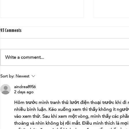
93 Comments
Write a comment...
Increase Swipe Fees Regulations Do
Honoring the Ci
Sort by:
Newest
Not Benefit New York's Small Business
Diversity Latino
Community
aindrea8956
2 days ago
Hôm trước mình tranh thủ lướt điện thoại trước khi đi
nhiều bình luận. Kéo xuống xem thì thấy không ít ngườ
vào xem thử. Sau khi xem một vòng, mình thấy các phần
thoáng và nhìn không bị rối mắt. Điều mình thích là m