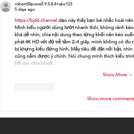
robert50powell.9.5.8.4+abc123
5 days ago
https://bj66.channel
 dạo này thấy bạn bè nhắc hoài nên
Mình kiểu người dùng lướt nhanh thôi, không rành kèo h
khá dễ nhìn, chia nội dung theo từng khối nên kéo xuố
phát 4K HD với độ trễ tầm 2–4 giây, mình không có đo 
bị khựng kiểu đứng hình. Mấy tiêu đề đặt nổi bật, nhìn
cũng nắm được ý chính. Nói chung mình thích kiểu trình
bố cục chia block…
Show More
Like
Reply
Show more comment