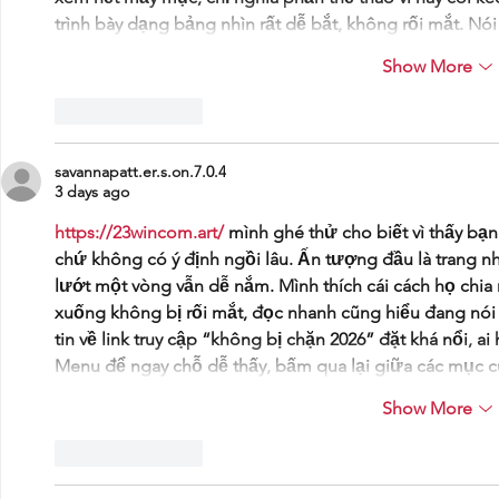
trình bày dạng bảng nhìn rất dễ bắt, không rối mắt. N
Show More
Like
Reply
savannapatt.er.s.on.7.0.4
3 days ago
https://23wincom.art/
 mình ghé thử cho biết vì thấy bạn
chứ không có ý định ngồi lâu. Ấn tượng đầu là trang 
lướt một vòng vẫn dễ nắm. Mình thích cái cách họ chia
xuống không bị rối mắt, đọc nhanh cũng hiểu đang nói 
tin về link truy cập “không bị chặn 2026” đặt khá nổi, ai 
Menu để ngay chỗ dễ thấy, bấm qua lại giữa các mục c
Show More
Like
Reply