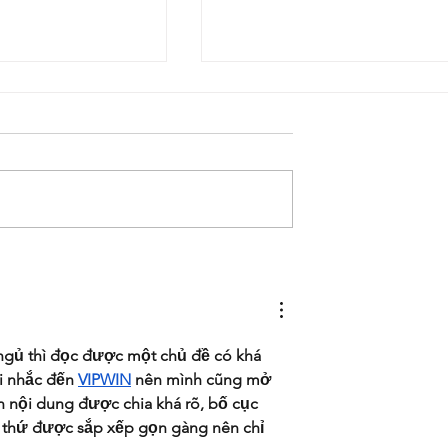
Women's Empowerment Award
ty & State’s Power of
 100
 ngủ thì đọc được một chủ đề có khá 
i nhắc đến 
VIPWIN
 nên mình cũng mở 
 nội dung được chia khá rõ, bố cục 
ọi thứ được sắp xếp gọn gàng nên chỉ 