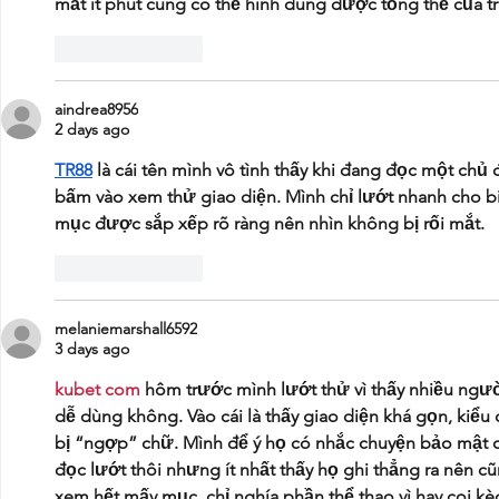
mất ít phút cũng có thể hình dung được tổng thể của t
Like
Reply
aindrea8956
2 days ago
TR88
 là cái tên mình vô tình thấy khi đang đọc một chủ
bấm vào xem thử giao diện. Mình chỉ lướt nhanh cho bi
mục được sắp xếp rõ ràng nên nhìn không bị rối mắt.
Like
Reply
melaniemarshall6592
3 days ago
kubet com
 hôm trước mình lướt thử vì thấy nhiều ngườ
dễ dùng không. Vào cái là thấy giao diện khá gọn, kiểu
bị “ngợp” chữ. Mình để ý họ có nhắc chuyện bảo mật dữ
đọc lướt thôi nhưng ít nhất thấy họ ghi thẳng ra nên c
xem hết mấy mục, chỉ nghía phần thể thao vì hay coi kèo,