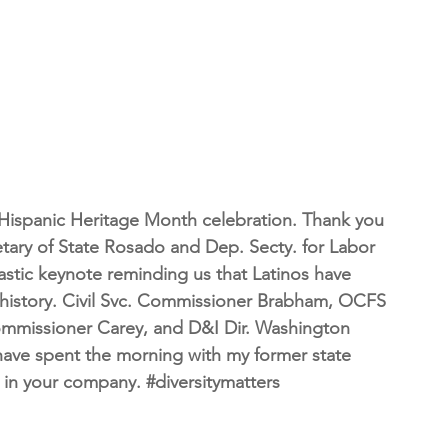
 Hispanic Heritage Month celebration. Thank you 
tary of State Rosado and Dep. Secty. for Labor 
tic keynote reminding us that Latinos have 
history. Civil Svc. Commissioner Brabham, OCFS 
missioner Carey, and D&I Dir. Washington 
ave spent the morning with my former state 
in your company. 
#diversitymatters