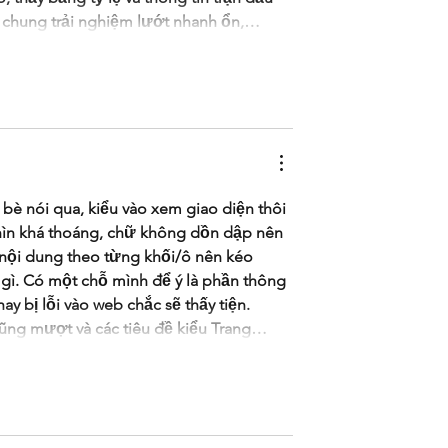
ói chung trải nghiệm lướt nhanh ổn,…
 bè nói qua, kiểu vào xem giao diện thôi 
nhìn khá thoáng, chữ không dồn dập nên 
 nội dung theo từng khối/ô nên kéo 
gì. Có một chỗ mình để ý là phần thông 
hay bị lỗi vào web chắc sẽ thấy tiện. 
ũng mượt và các tiêu đề kiểu Trang…