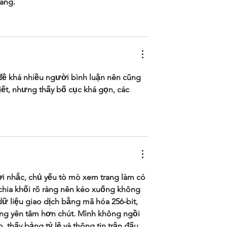
rang.
 đề khá nhiều người bình luận nên cũng 
ết, nhưng thấy bố cục khá gọn, các 
i nhắc, chủ yếu tò mò xem trang làm có 
 chia khối rõ ràng nên kéo xuống không 
 liệu giao dịch bằng mã hóa 256-bit, 
ũng yên tâm hơn chút. Mình không ngồi 
 thấy bảng tỷ lệ và thông tin trận đấu 